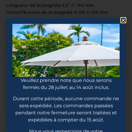
Longueur de la poignée 5,5” // 140 mm
Circonférence de la poignée 4,125 // 105 mm
Poids moyen 8,0 – 8,3 oz
Poids oscillant 113
Poids de torsion 6.6
Chaque raquette Ruby Pro est livrée avec une
housse en néoprène Six Zero pour protéger votre
raquette avec style.
Noyau en mousse solide G4 Aerospace
Au cœur de la Black Opal se trouve notre noyau en
Veuillez prendre note que nous serons
mousse G4 Aerospace exclusif, une construction
fermés du 28 juillet au 14 août inclus.
solide flottante qui optimise le transfert d’énergie
Durant cette période, aucune commande ne
et crée une zone de frappe optimale et ultra-
sera expédiée. Les commandes passées
réactive. Sa conception haute densité de
14 mm
pendant notre fermeture seront traitées et
offre une grande rapidité de prise en main et une
expédiées à compter du 15 août.
puissance accrue, tout en conservant le même
contrôle qu’avec une raquette traditionnelle de 16
Nous vous remercions de votre