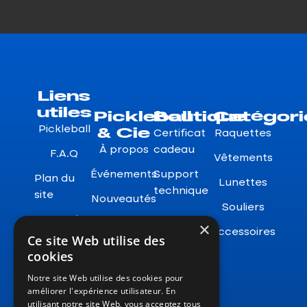
Liens
utiles
Pickleball
Boutique
Catégori
& Cie
Pickleball
Certificat
Raquettes
À propos
cadeau
F.A.Q
Vêtements
Événements
Support
Plan du
Lunettes
technique
site
Nouveautés
Souliers
Garanties
×
Accessoires
Ce site Web utilise des
Retours
cookies
Notre site Web utilise des cookies pour
améliorer l'expérience utilisateur. En
utilisant notre site Web, vous acceptez tous