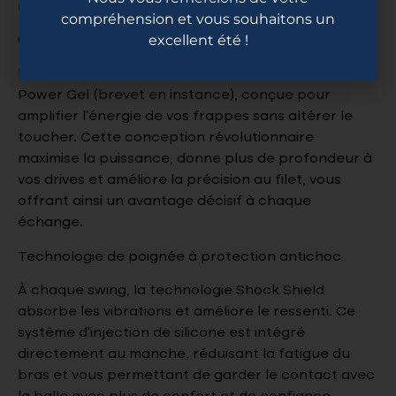
mm : le meilleur des deux mondes.
compréhension et vous souhaitons un
excellent été !
Gel énergétique : couche d’énergie explosive
La raquette Black Opal est dotée de notre couche
Power Gel (brevet en instance), conçue pour
amplifier l’énergie de vos frappes sans altérer le
toucher. Cette conception révolutionnaire
maximise la puissance, donne plus de profondeur à
vos drives et améliore la précision au filet, vous
offrant ainsi un avantage décisif à chaque
échange.
Technologie de poignée à protection antichoc
À chaque swing, la technologie Shock Shield
absorbe les vibrations et améliore le ressenti. Ce
système d’injection de silicone est intégré
directement au manche, réduisant la fatigue du
bras et vous permettant de garder le contact avec