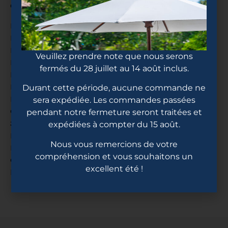
Caractéristiques
Noyau : 14 mm PolyCore
Revêtement : fibre de carbone Hyperweave
Longueur : 15 1/2″
Veuillez prendre note que nous serons
Largeur : 7 13/16″
fermés du 28 juillet au 14 août inclus.
Poids : 7,5-7,7. oz.
Durant cette période, aucune commande ne
Répartition du poids : uniformément équilibrée
sera expédiée. Les commandes passées
Prise standard : ProTac Coussin Grip
pendant notre fermeture seront traitées et
Circonférence de la poignée : 4 1/8″ Longueur : 4
expédiées à compter du 15 août.
3/4″
Bord de canal aéro
Nous vous remercions de votre
Embout hybride
compréhension et vous souhaitons un
Communautés de pickleball approuvées par le
excellent été !
bruit