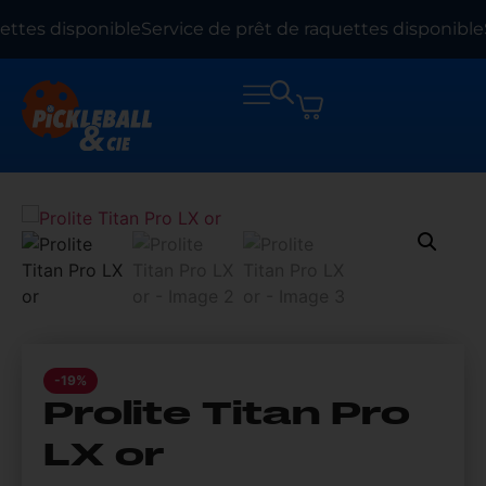
ettes disponible
Service de prêt de raquettes disponible
S
-19%
Prolite Titan Pro
LX or