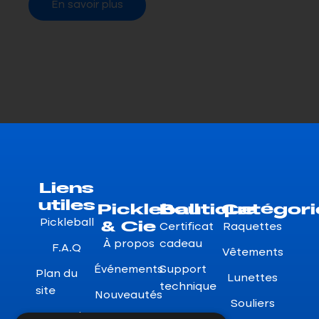
En savoir plus
Liens
utiles
Pickleball
Boutique
Catégori
& Cie
Pickleball
Certificat
Raquettes
À propos
cadeau
F.A.Q
Vêtements
Événements
Support
Plan du
Lunettes
technique
site
Nouveautés
Souliers
Garanties