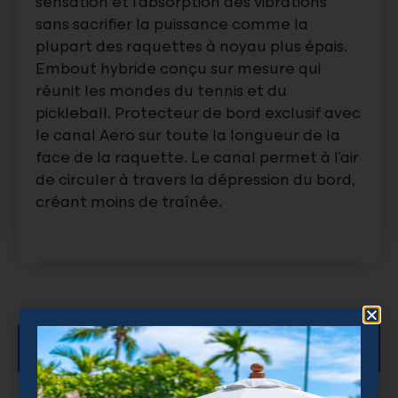
sensation et l’absorption des vibrations
sans sacrifier la puissance comme la
plupart des raquettes à noyau plus épais.
Embout hybride conçu sur mesure qui
réunit les mondes du tennis et du
pickleball. Protecteur de bord exclusif avec
le canal Aero sur toute la longueur de la
face de la raquette. Le canal permet à l’air
de circuler à travers la dépression du bord,
créant moins de traînée.
Description