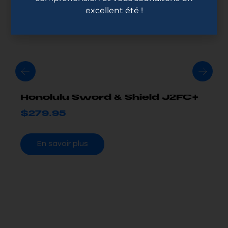
excellent été !
Honolulu Sword & Shield J2FC+
$
279.95
En savoir plus