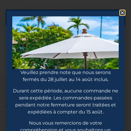
Description
Veuillez prendre note que nous serons
fermés du 28 juillet au 14 août inclus.
Vous pourriez
Durant cette période, aucune commande ne
sera expédiée. Les commandes passées
aimez...
pendant notre fermeture seront traitées et
expédiées à compter du 15 août.
Nous vous remercions de votre
compréhension et vous souhaitons un