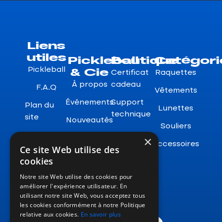
Liens
utiles
Pickleball
Boutique
Catégori
& Cie
Pickleball
Certificat
Raquettes
À propos
cadeau
F.A.Q
Vêtements
Événements
Support
Plan du
Lunettes
technique
site
Nouveautés
Souliers
Garanties
×
Accessoires
Ce site Web utilise des
Retours
cookies
Notre site Web utilise des cookies pour
améliorer l'expérience utilisateur. En
utilisant notre site Web, vous acceptez tous
les cookies conformément à notre Politique
relative aux cookies.
En savoir plus