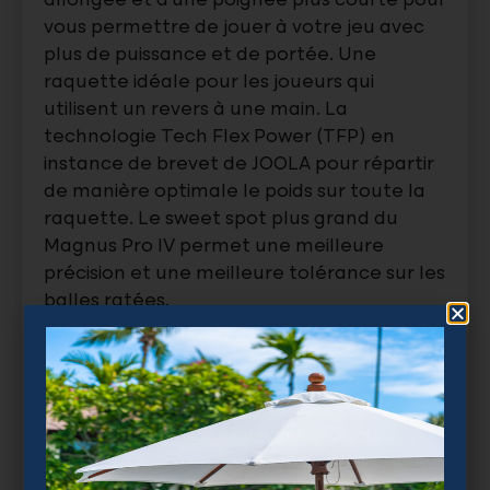
allongée et d’une poignée plus courte pour
vous permettre de jouer à votre jeu avec
plus de puissance et de portée. Une
raquette idéale pour les joueurs qui
utilisent un revers à une main. La
technologie Tech Flex Power (TFP) en
instance de brevet de JOOLA pour répartir
de manière optimale le poids sur toute la
raquette. Le sweet spot plus grand du
Magnus Pro IV permet une meilleure
précision et une meilleure tolérance sur les
balles ratées.
La raquette de pickleball JOOLA Tyson
McGuffin Magnus Pro IV 16 mm est certifiée
UPA-A pro et USAP PBCoR .43.
Épaisseur