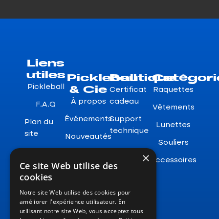
Liens
utiles
Pickleball
Boutique
Catégori
& Cie
Pickleball
Certificat
Raquettes
À propos
cadeau
F.A.Q
Vêtements
Événements
Support
Plan du
Lunettes
technique
site
Nouveautés
Souliers
Garanties
×
Accessoires
Ce site Web utilise des
Retours
cookies
Notre site Web utilise des cookies pour
améliorer l'expérience utilisateur. En
utilisant notre site Web, vous acceptez tous