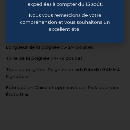
expédiées à compter du 15 août.
Surface de la raquette : face en fibre de carbone
brute Toray T700
Nous vous remercions de votre
compréhension et vous souhaitons un
Poids moyen : ≈ 8,3 onces
excellent été !
Longueur : 16-3/8 pouces• Largeur : 7-3/8 pouces
Longueur de la poignée : 5-3/4 pouces
Taille de la poignée : 4-1/8 pouces
Type de poignée : Poignée en nid d’abeille GAMMA
Signature
Fabriqué en Chine et approuvé par Pickleball aux
États-Unis.