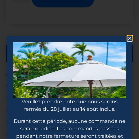
Description
Caractéristiques
Thermoformé
Poignée en mousse moulée
Veuillez prendre note que nous serons
fermés du 28 juillet au 14 août inclus.
Bords remplis de mousse
Durant cette période, aucune commande ne
Matériau de base : nid d’abeille en polymère
sera expédiée. Les commandes passées
Épaisseur du noyau : 16 mm / 5/8″
pendant notre fermeture seront traitées et