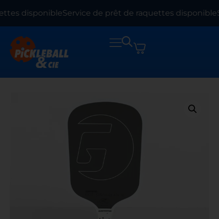
ttes disponible
Service de prêt de raquettes disponible
S