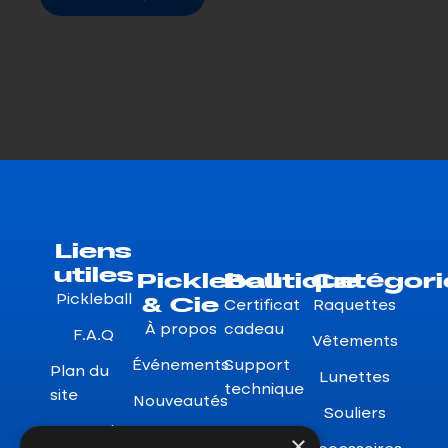
Liens
utiles
Pickleball
Boutique
Catégori
& Cie
Pickleball
Certificat
Raquettes
À propos
cadeau
F.A.Q
Vêtements
Événements
Support
Plan du
Lunettes
technique
site
Nouveautés
Souliers
Garanties
×