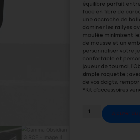
équilibre parfait entr
face en fibre de car
une accroche de ball
dominer les rallyes a
moulée minimisent les
de mousse et un embo
personnaliser votre j
confortable et perso
joueur de tournoi, l’
simple raquette ; avec
de vos doigts, remporte
*Kit d’accessoires v
Ajouter au 