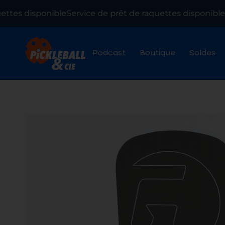
tes disponible
Service de prêt de raquettes disponible
Se
Podcast
Boutique
Soldes