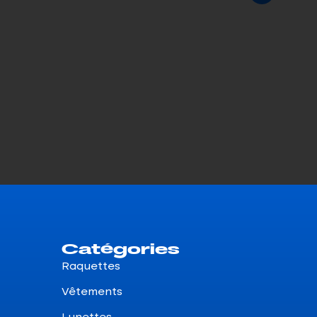
Br
$
2
Catégories
Raquettes
Vêtements