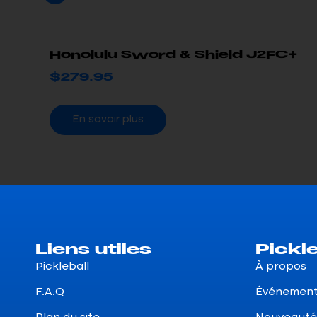
Honolulu Sword & Shield J2FC+
$
279.95
En savoir plus
Liens utiles
Pickle
Pickleball
À propos
F.A.Q
Événemen