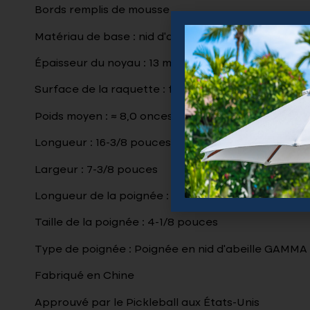
Bords remplis de mousse
Matériau de base : nid d’abeille en polymère
Épaisseur du noyau : 13 mm / 1/2″
Surface de la raquette : face en fibre de carbone
Poids moyen : ≈ 8,0 onces
Longueur : 16-3/8 pouces
Largeur : 7-3/8 pouces
Longueur de la poignée : 5-3/4 pouces
Taille de la poignée : 4-1/8 pouces
Type de poignée : Poignée en nid d’abeille GAMMA
Fabriqué en Chine
Approuvé par le Pickleball aux États-Unis