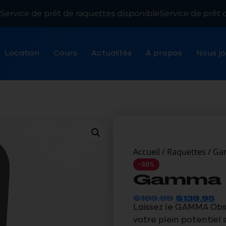
rvice de prêt de raquettes disponible
Service de prêt de
Location
Cours
Actualités
À propos
Nous jo
Accueil
/
Raquettes
/ Ga
-30%
Gamma O
$
199.99
$
139.95
Laissez le GAMMA Obsi
votre plein potentiel 