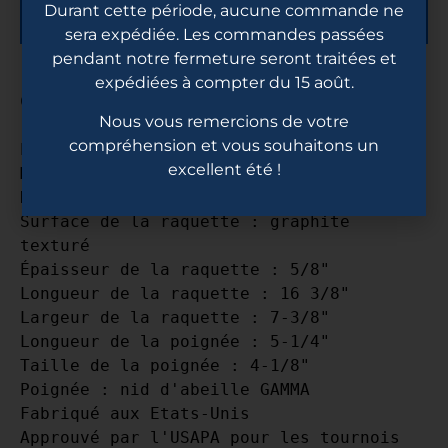
Durant cette période, aucune commande ne
Description
sera expédiée. Les commandes passées
pendant notre fermeture seront traitées et
expédiées à compter du 15 août.
Nous vous remercions de votre
compréhension et vous souhaitons un
Poids moyen : 7,6 onces

excellent été !
Matériau du noyau : Polypropylène 
NeuCore

Surface de la raquette : graphite 
texturé

Épaisseur de la raquette : 5/8"

Longueur de la raquette : 16 3/8"

Largeur de la raquette : 7-3/8"

Longueur de la poignée : 5-1/4"

Taille de la poignée : 4-1/8"

Poignée : nid d'abeille GAMMA

Fabriqué aux Etats-Unis

Approuvé par l'USAPA pour les tournois 