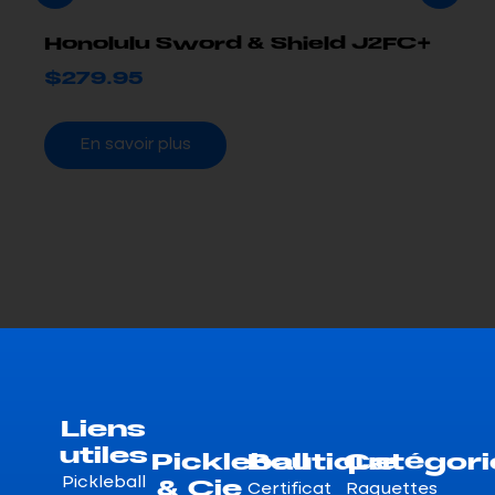
Honolulu Sword & Shield J2FC+
$
279.95
En savoir plus
Liens
utiles
Pickleball
Boutique
Catégori
& Cie
Pickleball
Certificat
Raquettes