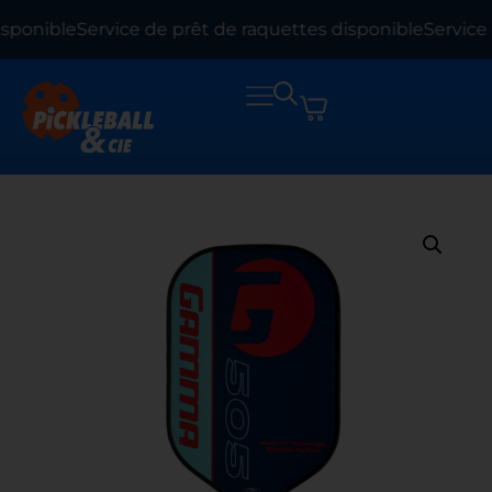
sponible
Service de prêt de raquettes disponible
Service 