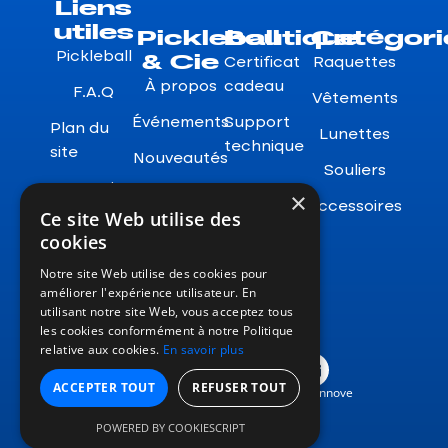
Liens
utiles
Pickleball
Boutique
Catégori
& Cie
Pickleball
Certificat
Raquettes
À propos
cadeau
F.A.Q
Vêtements
Événements
Support
Plan du
Lunettes
technique
site
Nouveautés
Souliers
Garanties
×
Accessoires
Ce site Web utilise des
Retours
cookies
Notre site Web utilise des cookies pour
améliorer l'expérience utilisateur. En
utilisant notre site Web, vous acceptez tous
les cookies conformément à notre Politique
relative aux cookies.
En savoir plus
ACCEPTER TOUT
REFUSER TOUT
Conception de site web à Montréal
par
Jinnove
POWERED BY COOKIESCRIPT