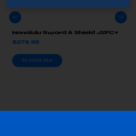
Honolulu Sword & Shield J2FC+
$
279.95
En savoir plus