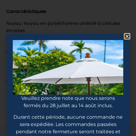
Caractéristiques
Noyau: Noyau en polyéthylène alvéolé à cellules
étroites
Surface: Tissage en fibre de polyaramide
Poignée: Poignée de performance en cuir
Spécifications: 17 H x 7 L
Poids: 230-240 g
Poids de l’oscillation: 120-122
Longueur de la poignée: 6.25 po
Circonférence de la poignée: 4.25 po
Épaisseur: 16.5 mm
Housse pour la raquette incluse
Veuillez prendre note que nous serons
fermés du 28 juillet au 14 août inclus.
Durant cette période, aucune commande ne
sera expédiée. Les commandes passées
pendant notre fermeture seront traitées et