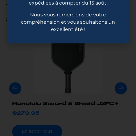
expédiées à compter du 15 août.
Vous pourriez
Nous vous remercions de votre
aimez...
compréhension et vous souhaitons un
excellent été !
Honolulu Sword & Shield J2FC+
$
279.95
En savoir plus