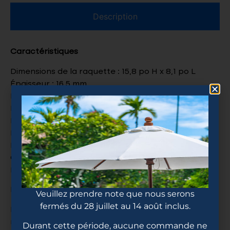
Description
Caractéristiques
Dimensions de la raquette : 15,8 po H x 8,1 po L
Épaisseur : 16,5 mm
Poids : 8.1/8.3 onze
Inertie : 109-111 kg·cm²
Inertie en torsion : 7,2-7,4 kg·cm²
Poignée en cuir haute performance
Longueur de la poignée : 5.5 p
Circonférence de la poignée : 4.25 p
Housse de la raquette incluse
Homologué USAP (+PBCoR .43)
Veuillez prendre note que nous serons
fermés du 28 juillet au 14 août inclus.
Noyau en mousse Diced-Core Technology™ avec
rembourrage en PU
Durant cette période, aucune commande ne