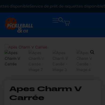
ttes disponible
Service de prêt de raquettes disponible
S
Apes Charm V
Carrée