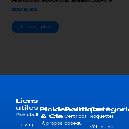
Honolulu Sword & Shield J2FC+
$
279.95
En savoir plus
Liens
utiles
Pickleball
Boutique
Catégori
& Cie
Pickleball
Certificat
Raquettes
À propos
cadeau
F.A.Q
Vêtements