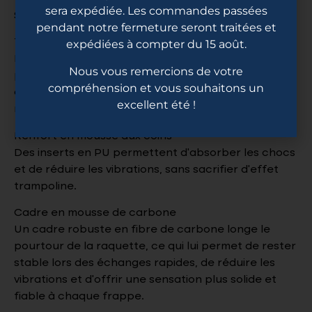
sera expédiée. Les commandes passées
Surface en fibres polyaramides tissées
pendant notre fermeture seront traitées et
Technologie à noyau découpé (brevet en instance)
expédiées à compter du 15 août.
Des incisions de précision, réalisées à 25% de
Nous vous remercions de votre
profondeur de chaque côté, permettent de
compréhension et vous souhaitons un
conserver l’intégrité du centre tout en offrant au
excellent été !
noyau une plus grande flexibilité
Renfort en mousse aux coins
Des inserts en PU permettent d’absorber les chocs
et de réduire les vibrations, sans sacrifier d’effet
trampoline.
Cadre en mousse de carbone
Un cadre robuste en fibre de carbone longe le
pourtour de la raquette, ce qui lui permet de rester
stable lors des échanges rapides, de réduire les
vibrations et d’offrir une sensation plus solide et
fiable à chaque frappe.